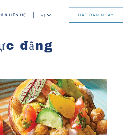
HỈ & LIÊN HỆ
VI
ĐẶT BÀN NGAY
hực đẳng