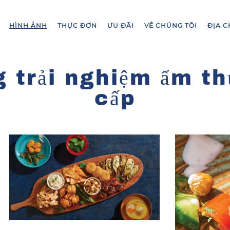
HÌNH ẢNH
THỰC ĐƠN
ƯU ĐÃI
VỀ CHÚNG TÔI
ĐỊA C
 trải nghiệm ẩm t
cấp